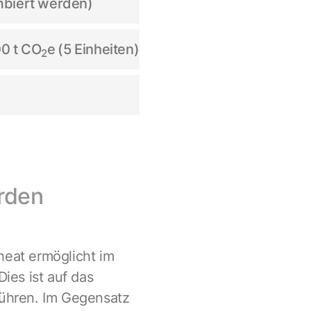
mbiert werden)
00 t CO
e
(5 Einheiten)
2
erden
heat ermöglicht im
ies ist auf das
ühren. Im Gegensatz