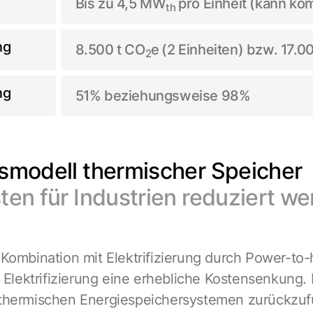
Bis zu 4,5 MW
pro Einheit (kann ko
th
ng
8.500 t CO
e
(2 Einheiten) bzw. 17.0
2
ng
51% beziehungsweise 98%
smodell thermischer Speicher
en für Industrien reduziert w
Kombination mit Elektrifizierung durch Power-to-
 Elektrifizierung eine erhebliche Kostensenkung. D
thermischen Energiespeichersystemen zurückzuf