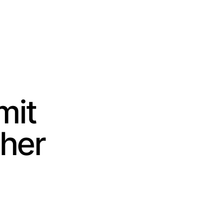
mit
her