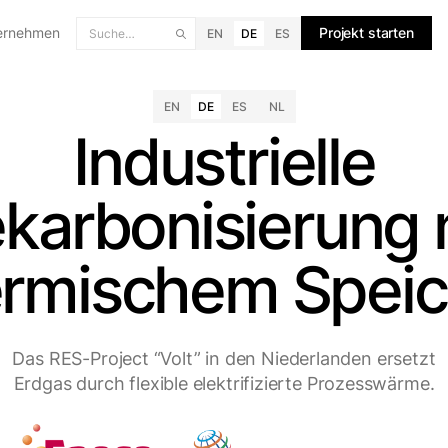
ernehmen
Projekt starten
EN
DE
ES
EN
DE
ES
NL
Industrielle
karbonisierung 
ermischem Speic
Das RES-Project “Volt” in den Niederlanden ersetzt
Erdgas durch flexible elektrifizierte Prozesswärme.