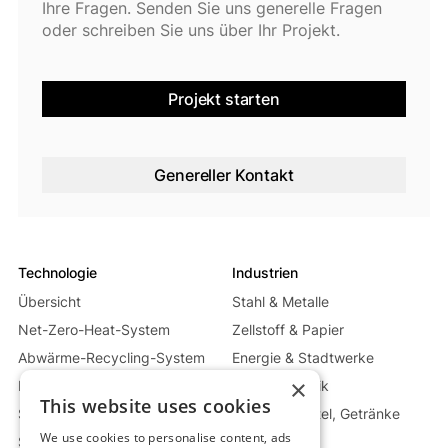
Ihre Fragen. Senden Sie uns generelle Fragen
oder schreiben Sie uns über Ihr Projekt.
Projekt starten
Genereller Kontakt
Technologie
Industrien
Übersicht
Stahl & Metalle
Net-Zero-Heat-System
Zellstoff & Papier
Abwärme-Recycling-System
Energie & Stadtwerke
×
Mobile Wärme-System
Glas & Keramik
This website uses cookies
Stromerzeugungs-System
Nahrungsmittel, Getränke
& Pharma
We use cookies to personalise content, ads
Speichertechnologie