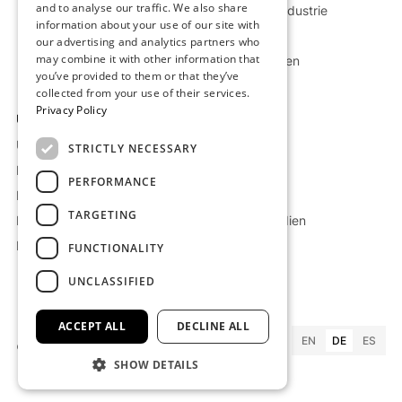
and to analyse our traffic. We also share
Chemische Industrie
information about your use of our site with
Öl & Erdgas
our advertising and analytics partners who
may combine it with other information that
Mehr Industrien
you’ve provided to them or that they’ve
collected from your use of their services.
Privacy Policy
Unternehmen
Ressourcen
Über Kraftblock
Projekte
STRICTLY NECESSARY
Karriere
Blog
PERFORMANCE
Lieferantenbedingungen
Whitepaper
TARGETING
Impressum
Presse & Medien
Datenschutz
FAQ
FUNCTIONALITY
UNCLASSIFIED
ACCEPT ALL
DECLINE ALL
EN
DE
ES
©
2026
Kraftblock GmbH
SHOW DETAILS