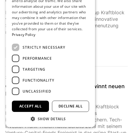
and to analyse our traffic. We also share
information about your use of our site with
Die Steag New Energies und das Start-up Kraftblock
our advertising and analytics partners who
may combine it with other information that
wollen künftig zusammenarbeiten. Eine innovative
you’ve provided to them or that they’ve
Speichertechnologie könnte der Abwärmenutzung
collected from your use of their services.
neue Dimensionen eröffnen.
Privacy Policy
STRICTLY NECESSARY
Mehr lesen
PERFORMANCE
TARGETING
30.9.2020
·
wallstreet:online
FUNCTIONALITY
CleanTech-Start-up Kraftblock gewinnt neuen
UNCLASSIFIED
Investor – das sagt Thelen
Das deutsche Energiespeicher-Start-up Kraftblock
ACCEPT ALL
DECLINE ALL
konnte sich ein Millionen-Investment des
SHOW DETAILS
internationalen Investors Kees Koolen sichern. Tech-
Investor Frank Thelen hatte bereits 2018 mit seinem
Venture-Capital-Fonds Freigeist in das grüne Start-up