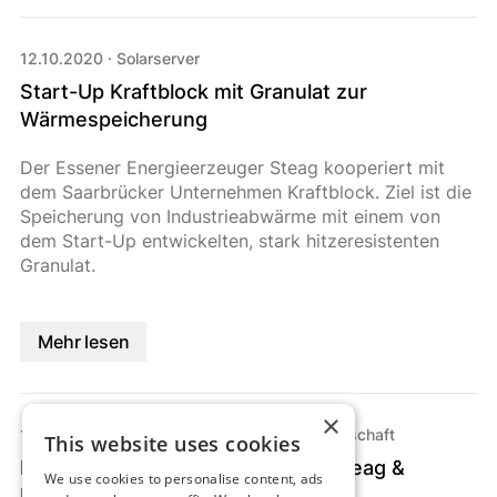
12.10.2020
·
Solarserver
Start-Up Kraftblock mit Granulat zur
Wärmespeicherung
Der Essener Energieerzeuger Steag kooperiert mit
dem Saarbrücker Unternehmen Kraftblock. Ziel ist die
Speicherung von Industrieabwärme mit einem von
dem Start-Up entwickelten, stark hitzeresistenten
Granulat.
Mehr lesen
×
12.10.2020
·
ZfK Zeitung für kommunale Wirtschaft
This website uses cookies
Boost für industrielle Abwärme: Steag &
We use cookies to personalise content, ads
Kraftblock kooperieren