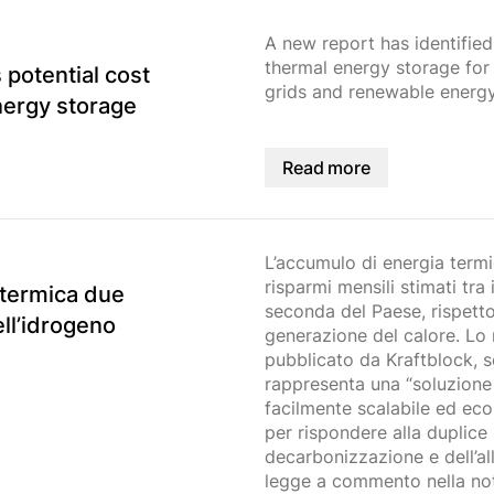
A new report has identified 
thermal energy storage for
 potential cost
grids and renewable energy
nergy storage
Read more
L’accumulo di energia termi
risparmi mensili stimati tra 
 termica due
seconda del Paese, rispetto
ell’idrogeno
generazione del calore. Lo r
pubblicato da Kraftblock, s
rappresenta una “soluzione 
facilmente scalabile ed e
per rispondere alla duplice 
decarbonizzazione e dell’al
legge a commento nella no