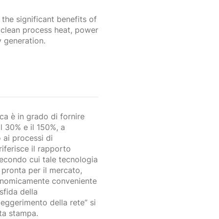
the significant benefits of
 clean process heat, power
 generation.
ca è in grado di fornire
il 30% e il 150%, a
 ai processi di
iferisce il rapporto
econdo cui tale tecnologia
pronta per il mercato,
conomicamente conveniente
sfida della
leggerimento della rete” si
ta stampa.