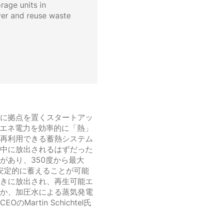
rage units in
ver and reuse waste
に拠点を置くスタートアッ
熱や再エネ電力を効率的に「熱」
再利用できる蓄熱システム
中に放出されるはずだった
があり、350度から最大
間安定的に蓄えることが可能
きに放出され、再生可能エ
か、加圧水による蒸気発電
Martin Schichtel氏