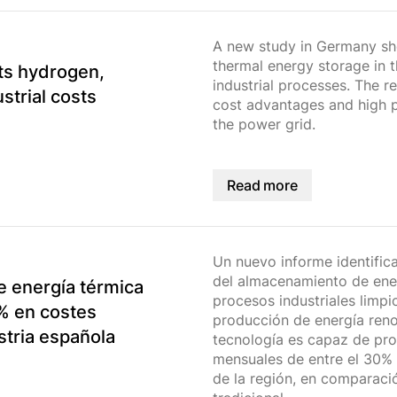
A new study in Germany sh
thermal energy storage in 
ts hydrogen,
industrial processes. The r
ustrial costs
cost advantages and high pot
the power grid.
Read more
Un nuevo informe identific
del almacenamiento de ener
e energía térmica
procesos industriales limpio
% en costes
producción de energía ren
stria española
tecnología es capaz de pro
mensuales de entre el 30%
de la región, en comparaci