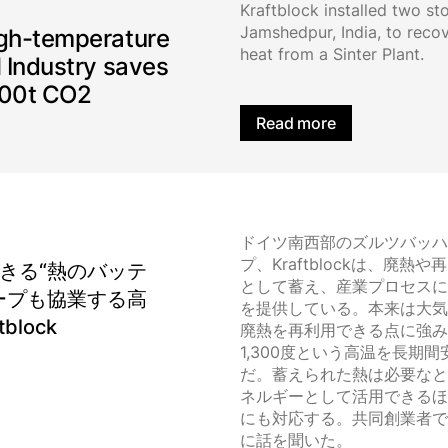
Kraftblock installed two sto
Jamshedpur, India, to reco
igh-temperature
heat from a Sinter Plant.
l Industry saves
000t CO2
Read more
ドイツ南西部のズルツバッハ
プ、Kraftblockは、廃
できる“熱のバッテ
として蓄え、産業プロセスに
ープも協業する高
を提供している。本来は大気
lock
廃熱を再利用できる点に強み
1,300度という高温を長期
だ。蓄えられた熱は必要なと
ネルギーとして活用できるほ
にも対応する。共同創業者でCEOの
に話を聞いた。