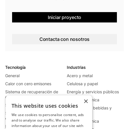
Iniciar proyecto
Contacta con nosotros
Tecnología
Industrias
General
Acero y metal
Calor con cero emisones
Celulosa y papel
Sistema de recuperación de
Energía y servicios públicos
calor residual
×
Vidrio y cerámica
This website uses cookies
Sistema de calor móvil
Alimentación, bebidas y
Sistema de generación de
farmacia
We use cookies to personalise content, ads
energía
and to analyse our traffic. We also share
Industria química
information about your use of our site with
Más información sobre el