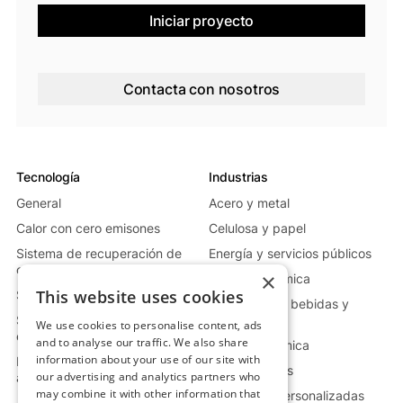
Iniciar proyecto
Contacta con nosotros
Tecnología
Industrias
General
Acero y metal
Calor con cero emisones
Celulosa y papel
Sistema de recuperación de
Energía y servicios públicos
calor residual
×
Vidrio y cerámica
This website uses cookies
Sistema de calor móvil
Alimentación, bebidas y
Sistema de generación de
farmacia
We use cookies to personalise content, ads
energía
and to analyse our traffic. We also share
Industria química
information about your use of our site with
Más información sobre el
Petróleo y gas
our advertising and analytics partners who
almacenamiento
may combine it with other information that
Soluciones personalizadas