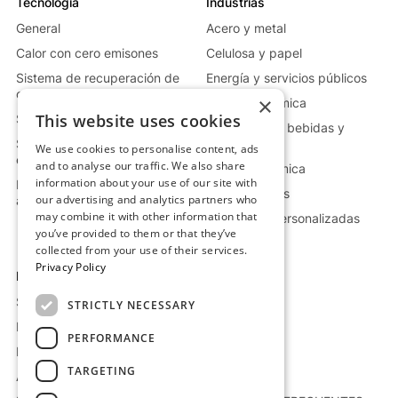
Tecnología
Industrias
General
Acero y metal
Calor con cero emisones
Celulosa y papel
Sistema de recuperación de
Energía y servicios públicos
calor residual
×
Vidrio y cerámica
This website uses cookies
Sistema de calor móvil
Alimentación, bebidas y
Sistema de generación de
farmacia
We use cookies to personalise content, ads
energía
and to analyse our traffic. We also share
Industria química
information about your use of our site with
Más información sobre el
Petróleo y gas
our advertising and analytics partners who
almacenamiento
may combine it with other information that
Soluciones personalizadas
you’ve provided to them or that they’ve
collected from your use of their services.
Privacy Policy
Empresa
Recursos
Sobre nosotros
Proyectos
STRICTLY NECESSARY
Empleo
Blog
PERFORMANCE
Polítcas de suministro
Whitepaper
TARGETING
Áviso Legal
Prensa